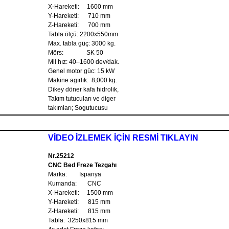
X-Hareketi: 1600 mm
Y-Hareketi: 710 mm
Z-Hareketi: 700 mm
Tabla ölçü: 2200x550mm
Max. tabla güç: 3000 kg.
Mörs: SK 50
Mil hız: 40–1600 dev/dak.
Genel motor güc: 15 kW
Makine agırlık: 8,000 kg.
Dikey döner kafa hidrolik,
Takım tutucuları ve diger
takımları; Sogutucusu
VİDEO İZLEMEK İÇİN RESMİ TIKLAYIN
Nr.25212
CNC Bed Freze Tezgahı
Marka: Ispanya
Kumanda: CNC
X-Hareketi: 1500 mm
Y-Hareketi: 815 mm
Z-Hareketi: 815 mm
Tabla: 3250x815 mm