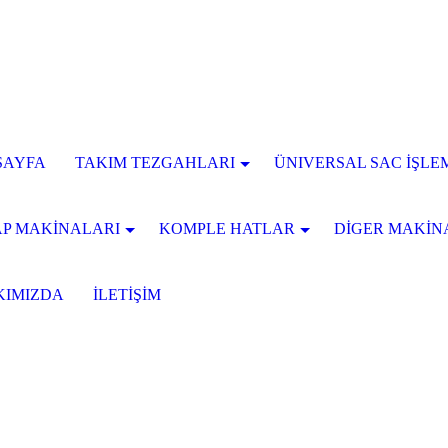
SAYFA
TAKIM TEZGAHLARI
ÜNIVERSAL SAC İŞLE
P MAKİNALARI
KOMPLE HATLAR
DİGER MAKİN
KIMIZDA
İLETİŞİM