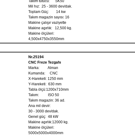
Takım tutucu: SK50
Mil hız: 25 - 3600 dev/dak.
Toplam Güç: 14 kw
Takım magazin sayısı: 16
Makine çalışır vaziyette
Makine agırlık: 12,500 kg.
Makine ölçüleri:
4,500x4750x3550mm
Nr.25194
CNC Freze Tezgahı
Marka: Alman
Kumanda: CNC
X-Hareketi: 1250 mm
Y-Hareketi: 630 mm
Tabla ölçü:1200x710mm
Takım: ISO 50
Takım magazin: 36 ad.
Ana mil devir:
30 - 3000 dev/dak.
Genel güç: 48 kW
Makine agırlık:12000 kg.
Makine ölçüleri:
5000x5000x4000mm