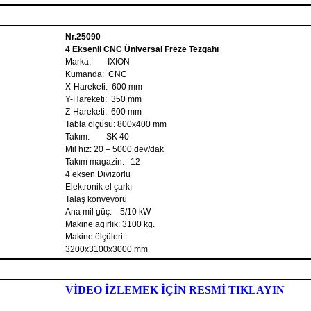
Nr.25090
4 Eksenli CNC Üniversal Freze Tezgahı
Marka: IXION
Kumanda: CNC
X-Hareketi: 600 mm
Y-Hareketi: 350 mm
Z-Hareketi: 600 mm
Tabla ölçüsü: 800x400 mm
Takım: SK 40
Mil hız: 20 – 5000 dev/dak
Takım magazin: 12
4 eksen Divizörlü
Elektronik el çarkı
Talaş konveyörü
Ana mil güç: 5/10 kW
Makine agırlık: 3100 kg.
Makine ölçüleri:
3200x3100x3000 mm
VİDEO İZLEMEK İÇİN RESMİ TIKLAYIN