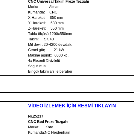
CNC Universal Takım Freze Tezgahı
Marka: Alman
Kumanda: CNC
X-Hareketi: 850 mm
Y-Hareketi: 630 mm
Z-Hareketi: 550 mm
Tabla ölçüsü:1200x550mm
Takım: SK 40
Mil devir: 20-4200 dev/dak.
Genel güç: 21 kW
Makine agırlık: 6000 kg.
4x Eksenli Divizörlü
Sogutucusu
Bir çok takımları ile beraber
VİDEO İZLEMEK İÇİN RESMİ TIKLAYIN
Nr.25237
CNC Bed Freze Tezgahı
Marka: Kore
Kumanda:NC Heidenhain