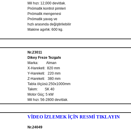
Mil hızı: 12,000 dev/dak.
Pnömatik kontrol pimleri
Pnömatik mengenesi
Pnömatik yavaş ve
hızlı arasında değiştirilebilir
Makine agırlık: 600 kg.
Nr.23011
Dikey Freze Tezgahı
Marka: Alman
X-Hareketi: 820 mm
Y-Hareketi: 220 mm
Z-Hareketi: 380 mm
Tabla ölçüsü:250x1000mm
Takım: SK 40
Motor Güç: 5 kW
Mil hızı: 56-2800 dev/dak.
VİDEO İZLEMEK İÇİN RESMİ TIKLAYIN
Nr.24049