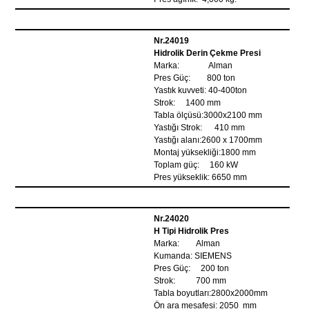
Nr.24019
Hidrolik Derin Çekme Presi
Marka: Alman
Pres Güç: 800 ton
Yastık kuvveti: 40-400ton
Strok: 1400 mm
Tabla ölçüsü:3000x2100 mm
Yastığı Strok: 410 mm
Yastığı alanı:2600 x 1700mm
Montaj yüksekliği:1800 mm
Toplam güç: 160 kW
Pres yükseklik: 6650 mm
Nr.24020
H Tipi Hidrolik Pres
Marka: Alman
Kumanda: SIEMENS
Pres Güç: 200 ton
Strok: 700 mm
Tabla boyutları:2800x2000mm
Ön ara mesafesi: 2050 mm