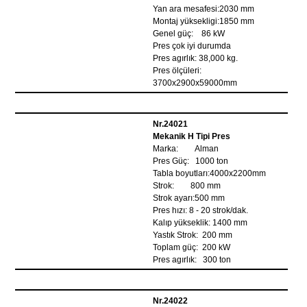
Yan ara mesafesi:2030 mm
Montaj yüksekligi:1850 mm
Genel güç: 86 kW
Pres çok iyi durumda
Pres agırlık: 38,000 kg.
Pres ölçüleri:
3700x2900x59000mm
Nr.24021
Mekanik H Tipi Pres
Marka: Alman
Pres Güç: 1000 ton
Tabla boyutları:4000x2200mm
Strok: 800 mm
Strok ayarı:500 mm
Pres hızı: 8 - 20 strok/dak.
Kalıp yükseklik: 1400 mm
Yastık Strok: 200 mm
Toplam güç: 200 kW
Pres agırlık: 300 ton
Nr.24022