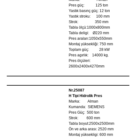
Pres güç: 125 ton
Yastık basınç güç: 12 ton
Yastık stroku: 100 mm
Strok: 350 mm
Tabla ölçü:1000x800mm
Tabla deligi: Ø220 mm
Pres araları:1050x550mm
Montaj yüksekliği: 750 mm
Toplam güç: 28 kW
Pres agırlık: 14000 kg.
Pres ölçüleri:
2600x2400x4270mm
Nr.25087
H Tipi Hidrolik Pres
Marka: Alman
Kumanda: SIEMENS
Pres Güç: 500 ton
Strok: 600 mm
Tabla boyut:2500x2500mm
Ön ve arka arası: 2520 mm
Montaj yüksekligi: 600 mm