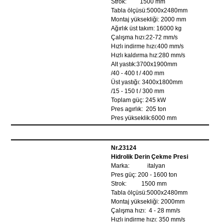
Strok: 1500 mm
Tabla ölçüsü:5000x2480mm
Montaj yüksekliği: 2000 mm
Ağırlık üst takım: 16000 kg
Çalışma hızı:22-72 mm/s
Hızlı indirme hızı:400 mm/s
Hızlı kaldırma hız:280 mm/s
Alt yastık:3700x1900mm
/40 - 400 t / 400 mm
Üst yastığı: 3400x1800mm
/15 - 150 t / 300 mm
Toplam güç: 245 kW
Pres agırlık: 205 ton
Pres yükseklik:6000 mm
Nr.23124
Hidrolik Derin Çekme Presi
Marka: italyan
Pres güç: 200 - 1600 ton
Strok: 1500 mm
Tabla ölçüsü:5000x2480mm
Montaj yüksekliği: 2000mm
Çalışma hızı: 4 - 28 mm/s
Hızlı indirme hızı: 350 mm/s