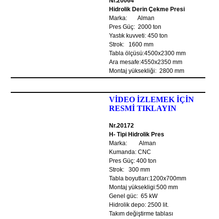
Nr.20064
Hidrolik Derin Çekme Presi
Marka: Alman
Pres Güç: 2000 ton
Yastık kuvveti: 450 ton
Strok: 1600 mm
Tabla ölçüsü:4500x2300 mm
Ara mesafe:4550x2350 mm
Montaj yüksekliği: 2800 mm
VİDEO İZLEMEK İÇİN
RESMİ TIKLAYIN
Nr.20172
H- Tipi Hidrolik Pres
Marka: Alman
Kumanda: CNC
Pres Güç: 400 ton
Strok: 300 mm
Tabla boyutları:1200x700mm
Montaj yüksekligi:500 mm
Genel güc: 65 kW
Hidrolik depo: 2500 lit.
Takım değiştirme tablası