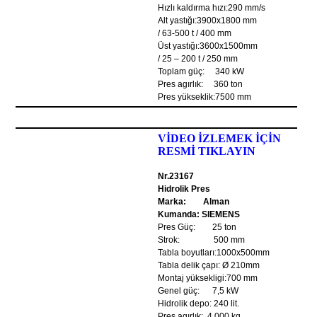
Hızlı kaldırma hızı:290 mm/s
Alt yastığı:3900x1800 mm
/ 63-500 t / 400 mm
Üst yastığı:3600x1500mm
/ 25 – 200 t / 250 mm
Toplam güç: 340 kW
Pres agırlık: 360 ton
Pres yükseklik:7500 mm
VİDEO İZLEMEK İÇİN
RESMİ TIKLAYIN
Nr.23167
Hidrolik Pres
Marka: Alman
Kumanda: SIEMENS
Pres Güç: 25 ton
Strok: 500 mm
Tabla boyutları:1000x500mm
Tabla delik çapı: Ø 210mm
Montaj yüksekligi:700 mm
Genel güç: 7,5 kW
Hidrolik depo: 240 lit.
Pres agırlık: 4,000 kg.