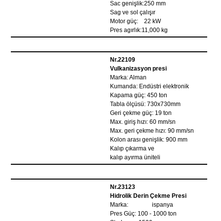
Sac genişlik:250 mm
Sag ve sol çalışır
Motor güç: 22 kW
Pres agırlık:11,000 kg
Nr.22109
Vulkanizasyon presi
Marka: Alman
Kumanda: Endüstri elektronik
Kapama güç: 450 ton
Tabla ölçüsü: 730x730mm
Geri çekme güç: 19 ton
Max. giriş hızı: 60 mm/sn
Max. geri çekme hızı: 90 mm/sn
Kolon arası genişlik: 900 mm
Kalıp çıkarma ve
kalıp ayırma üniteli
Nr.23123
Hidrolik Derin Çekme Presi
Marka: ispanya
Pres Güç: 100 - 1000 ton