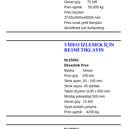
Genel güç: 75 kW
Pres agırlık: 50,000 kg.
Pres ölçüleri:
3720x2600x46000 mm
Pres sıcak çelik flanşları-
düzeltmek için kullanılmış.
VİDEO İZLEMEK İÇİN
RESMİ TIKLAYIN
Nr.25062
Eksantrik Pres
Marka: Alman
Pres güç: 200 ton
Strok ayarı: 30 - 140 mm
Strok sayısı: 45 ad/dak.
Tabla ölçüleri:1100 x 850 mm
Montaj yüksekligi:500 mm
Genel güç: 15 kW
Ayak pedallı çalışma
Pres agırlık: 4200 kg.