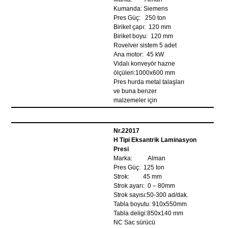
Kumanda: Siemens
Pres Güç: 250 ton
Biriket çapı: 120 mm
Biriket boyu: 120 mm
Rovelver sistem 5 adet
Ana motor: 45 kW
Vidalı konveyör hazne
ölçüleri:1000x600 mm
Pres hurda metal talaşları
ve buna benzer
malzemeler için
Nr.22017
H Tipi Eksantrik Laminasyon
Presi
Marka: Alman
Pres Güç: 125 ton
Strok: 45 mm
Strok ayarı: 0 – 80mm
Strok sayısı:50-300 ad/dak.
Tabla boyutu: 910x550mm
Tabla deligi:850x140 mm
NC Sac sürücü