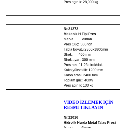
Pres agırlık: 28,000 kg.
Nr.21272
Mekanik H Tipi Pres
Marka: Alman
Pres Güç: 500 ton
Tabla boyutu:2300x1800mm
Strok: 400 mm
Strok ayarı: 300 mm
Pres hızı: 11-23 strok/dak.
Kalıp yükseklik: 1200 mm
Kolon arası: 2400 mm
Toplam güç: 40kW
Pres agırlık: 133 kg.
VİDEO İZLEMEK İÇİN
RESMİ TIKLAYIN
Nr.22016
Hidrolik Hurda Metal Talaş Presi
Marka: Alman